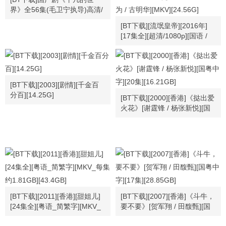
界》全56集(毛卫宁执导)高清/
国语中字/视频合集
[BT下载][流氓皇帝][2016年]
[17集全][超清/1080p][国语 /
内封简中软字幕][每集1.44G左
右][马国明 / 周励淇 / 黄智雯 /
袁伟豪 / 程可为 / 古明华]
[MKV][24.56G]
[BT下载][2003][剧情][千金百
分百][14.25G]
[BT下载][2000][香港]《挞出爱
火花》[谢霆锋 / 杨张新悦][国
粤中字][20集][16.21GB]
[BT下载][2011][香港][甜姐儿]
[BT下载][2007][香港]《斗牛，
[24集全][粤语_简繁字][MKV_
要不要》[贺军翔 / 田馥甄][国
每集约1.81GB][43.4GB]
粤中字][17集][28.85GB]