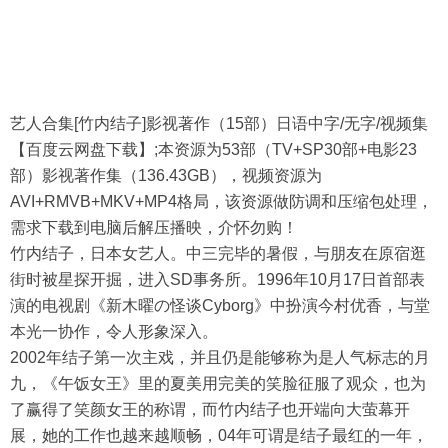
艺人合集[竹内结子]影视著作（15部）日语中字/无字/视频集
【百度云网盘下载】;本资源为53部（TV+SP30部+电影23
部）影视著作集（136.43GB），视频资源为
AVI+RMVB+MKV+MP4格局，该资源做防调和压缩包处理，
需求下载到电脑后解压播映，介怀勿购！
竹内结子，日本女艺人。中三完毕的暑假，与朋友在原宿逛
街时被星探开掘，进入SD事务所。1996年10月17日首部表
演的电视剧《新木曜の怪谈Cyborg》中扮演今村优香，与堂
本光一协作，令人形象深入。
2002年结子第一次主戏，并且仍是能够称为是人气标志的月
九，《午饭女王》里的夏美用完美的笑脸征服了观众，也为
了赢得了笑颜女王的称谓，而竹内结子也开端向大萤幕开
展，她的工作也越来越顺畅，04年可谓是结子最红的一年，