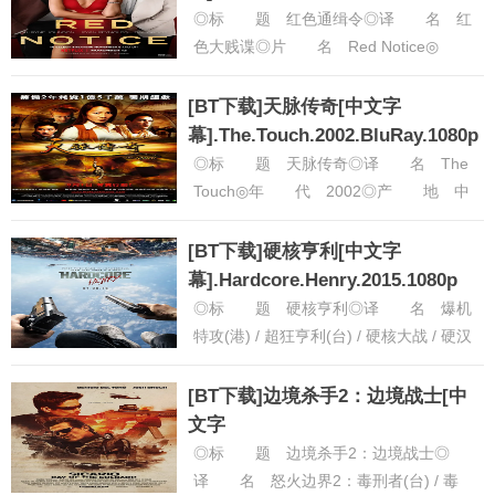
◎标 题 红色通缉令◎译 名 红
色大贱谍◎片 名 Red Notice◎
年 代 2021◎产 地 美国◎
类 别 喜剧 / 动作......
[详细]
[BT下载]天脉传奇[中文字
幕].The.Touch.2002.BluRay.1080p
◎标 题 天脉传奇◎译 名 The
Touch◎年 代 2002◎产 地 中
国 / 中国香港 / 中国台湾 / 日本◎类
别 动作......
[详细]
[BT下载]硬核亨利[中文字
幕].Hardcore.Henry.2015.1080p
◎标 题 硬核亨利◎译 名 爆机
特攻(港) / 超狂亨利(台) / 硬核大战 / 硬汉
亨利 / 硬仗 / 硬核 / Hardcore H......
[详
细]
[BT下载]边境杀手2：边境战士[中
文字
幕].Sicario.Day.of.the.Soldado.201
◎标 题 边境杀手2：边境战士◎
译 名 怒火边界2：毒刑者(台) / 毒