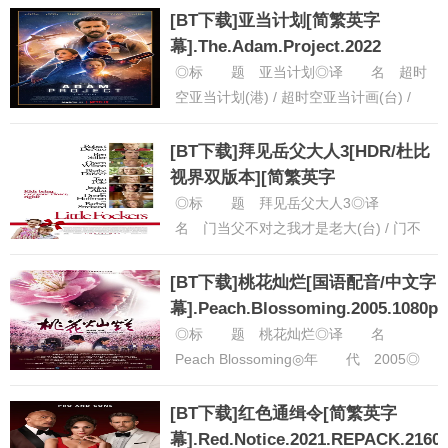
◎类 别 动......
[详细]
[BT下载]亚当计划[简繁英字
幕].The.Adam.Project.2022
◎标 题 亚当计划◎译 名 超时
空亚当计划(港) / 超时空亚当计画(台) /
Our Name Is Adam◎片 名 The
Ad......
[详细]
[BT下载]拜见岳父大人3[HDR/杜比
视界双版本][简繁英字
幕].2010.2160p
◎标 题 拜见岳父大人3◎译
名 门当父不对之我才是老大(台) / 门不
当户不对之我才是老大(台) / 非常外父
3(港) / 拜见祖父大......
[详细]
[BT下载]桃花灿烂[国语配音/中文字
幕].Peach.Blossoming.2005.1080p.
◎标 题 桃花灿烂◎译 名
Peach Blossoming◎年 代 2005◎
产 地 中国大陆◎类 别 剧情 /
爱情◎语 言......
[详细]
[BT下载]红色通缉令[简繁英字
幕].Red.Notice.2021.REPACK.2160