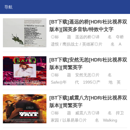
导航
[BT下载]遥远的桥[HDR/杜比视界双
版本][国英多音轨/特效中文字
幕].1977.BluRay.2160p
◎标 题 遥远的桥◎译 名 夺桥
遗恨 / 鹰掠战士 / 英雄冢◎片 名 A
Bridge Too Far◎年 代 1977◎
产 地......
[详细]
[BT下载]安然无恙[HDR/杜比视界双
版本][简繁英字
幕].Safe.1995.Bluray.2160p
◎标 题 安然无恙◎片 名
Safe◎年 代 1995◎产 地 英
国 / 美国◎类 别 剧情◎语 言
英语◎上映日期 1995-......
[详细]
[BT下载]威震八方[HDR/杜比视界双
版本][简繁英字
幕].2004.USA.BluRay.2160p
◎标 题 威震八方◎译 名 捍卫
家园 / 以暴易暴◎片 名 Walking
Tall◎年 代 2004◎产 地 美国