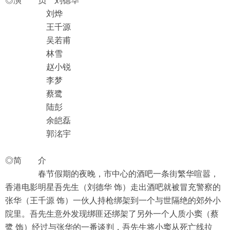
◎演 员 刘德华
刘烨
王千源
吴若甫
林雪
赵小锐
李梦
蔡鹭
陆彭
余皑磊
郭洺宇
◎简 介
春节假期的夜晚，市中心的酒吧一条街繁华喧嚣，
香港电影明星吾先生（刘德华 饰）走出酒吧就被冒充警察的
张华（王千源 饰）一伙人持枪绑架到一个与世隔绝的郊外小
院里。吾先生意外发现绑匪还绑架了另外一个人质小窦（蔡
鹭 饰）经过与张华的一番谈判，吾先生将小窦从死亡线拉