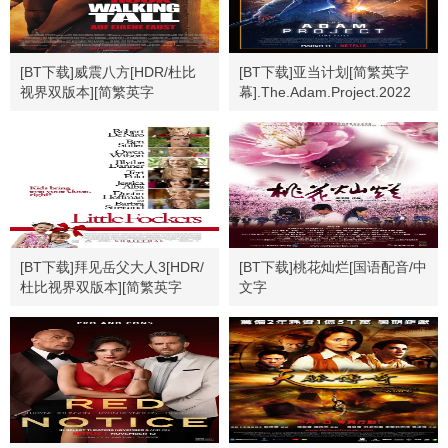
[BT下载]威震八方[HDR/杜比
[BT下载]亚当计划[简繁英字
视界双版本][简繁英字
幕].The.Adam.Project.2022
幕].2004.USA.BluRay.2160p
[BT下载]拜见岳父大人3[HDR/
[BT下载]桃花灿烂[国语配音/中
杜比视界双版本][简繁英字
文字
幕].2010.2160p
幕].Peach.Blossoming.2005.1080