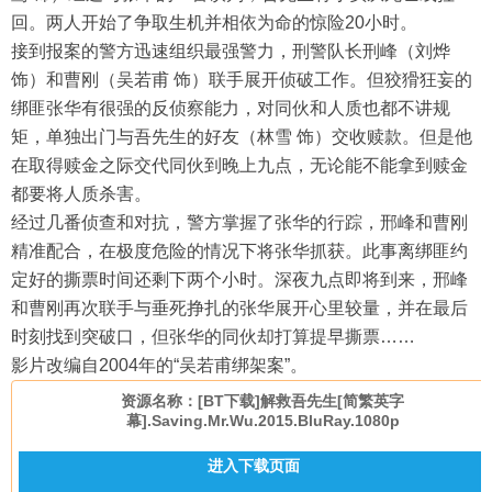
回。两人开始了争取生机并相依为命的惊险20小时。
接到报案的警方迅速组织最强警力，刑警队长刑峰（刘烨
饰）和曹刚（吴若甫 饰）联手展开侦破工作。但狡猾狂妄的
绑匪张华有很强的反侦察能力，对同伙和人质也都不讲规
矩，单独出门与吾先生的好友（林雪 饰）交收赎款。但是他
在取得赎金之际交代同伙到晚上九点，无论能不能拿到赎金
都要将人质杀害。
经过几番侦查和对抗，警方掌握了张华的行踪，邢峰和曹刚
精准配合，在极度危险的情况下将张华抓获。此事离绑匪约
定好的撕票时间还剩下两个小时。深夜九点即将到来，邢峰
和曹刚再次联手与垂死挣扎的张华展开心里较量，并在最后
时刻找到突破口，但张华的同伙却打算提早撕票……
影片改编自2004年的“吴若甫绑架案”。
资源名称：[BT下载]解救吾先生[简繁英字
幕].Saving.Mr.Wu.2015.BluRay.1080p
进入下载页面