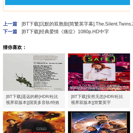
上一篇
[BT下载]沉默的双胞胎[简繁英字幕].The.Silent.Twins.20
下一篇
[BT下载]经典爱情《痛症》1080p.HD中字
猜你喜欢：
[BT下载]遥远的桥[HDR/杜比
[BT下载]安然无恙[HDR/杜比
视界双版本][国英多音轨/特效
视界双版本][简繁英字
中文字幕].1977.BluRay.2160p
幕].Safe.1995.Bluray.2160p