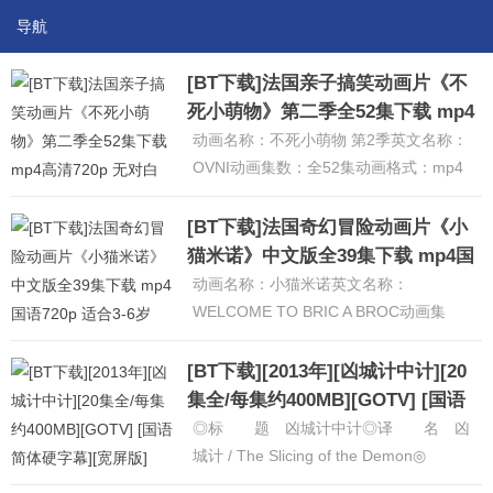
导航
[BT下载]法国亲子搞笑动画片《不
死小萌物》第二季全52集下载 mp4
高清720p 无对白
动画名称：不死小萌物 第2季英文名称：
OVNI动画集数：全52集动画格式：mp4
动画分辨率：1280×720（720p）动画语
言：无对白动画......
[详细]
[BT下载]法国奇幻冒险动画片《小
猫米诺》中文版全39集下载 mp4国
语720p 适合3-6岁
动画名称：小猫米诺英文名称：
WELCOME TO BRIC A BROC动画集
数：全39集动画格式：mp4动画分辨
率：1280×720（72......
[详细]
[BT下载][2013年][凶城计中计][20
集全/每集约400MB][GOTV] [国语
简体硬字幕][宽屏版]
◎标 题 凶城计中计◎译 名 凶
城计 / The Slicing of the Demon◎
片 名 凶城計中計◎年 代