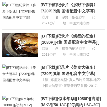
2013◎产......
[详细]
[BT下载]纪录片《乡野下饭魂》
[720P][5集 国语配音中文字幕]
◎片 名 乡野下饭魂◎年 代
2021◎产 地 中国大陆◎类
别 纪录片◎语 言 汉语普通话◎上
映日期 2021-02-16(中国......
[详细]
[BT下载]纪录片《螃蟹的征途》
[1080P][4集 国语配音中文字幕][
◎标 题 螃蟹的征途◎年 代
2019◎产 地 中国大陆◎类
别 纪录片◎语 言 汉语普通话
◎IMDb链接 ◎豆瓣评分 7.9/1......
[BT下载]纪录片《美食大篷车》
[详细]
[720P][9集 国语配音中文字幕]
主演: 郑坚克类型: 真人秀制片国家/地区:
中国大陆语言: 汉语普通话首播: 2017-
02-16(中国大陆)单集片长: 48分钟美食大
篷......
[详细]
[BT下载][似水年华][1080P][高清]
[MKV][50.18G]][每集约1.6G-3G]