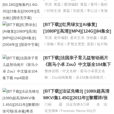
[23集全][2003年][无台标] [国语无
导演: 黄磊 / 扈强编剧: 黄磊 / 黄珂 / 葛杉
字幕]
/ 付琦主演: 黄磊 / 刘若英 / 李心洁 / 朱旭
/ 苏慧伦 / 更多...类......
[详细]
[BT下载][红男绿女][AI修复]
[1080P][高清][MP4][124G]]84集全]
[2004年]][ [国语中字幕]
导演: 老许编剧: 老许主演: 张柏鑫 / 袁媛
/ 张楠 / 周全 / 罗旭文类型: 喜剧 / 短片制
片国家/地区: 中国大陆语言: 汉语......
[详细]
[BT下载]法国亲子育儿益智动画片
《斑马小卓 Zou》中文版全104集下
载 mp4国语
整体说明：中文名称：斑马小卓英文名
称：Zou动画集数：全104集动画格式：
mp4动画分辨率：896×504动画语言：国
语发音 中文字幕动画类......
[详细]
[BT下载][法证先锋3] [1080i超高清
MKV/集1.45G][2011年][黎耀祥/张
可颐/吴卓羲]粤语
◎标 题 法证先锋3◎译 名 法
证先锋Ⅲ / Forensic Heros III◎片