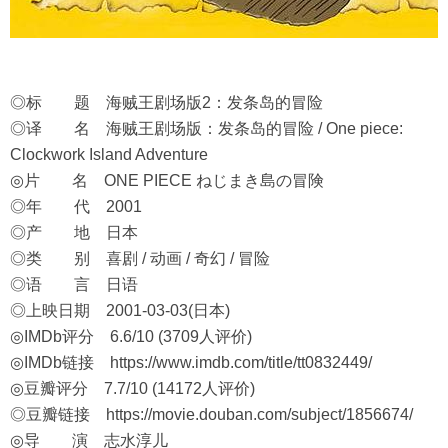
◎标 题 海贼王剧场版2：发条岛的冒险
◎译 名 海贼王剧场版：发条岛的冒险 / One piece:
Clockwork Island Adventure
◎片 名 ONE PIECE ねじまき島の冒険
◎年 代 2001
◎产 地 日本
◎类 别 喜剧 / 动画 / 奇幻 / 冒险
◎语 言 日语
◎上映日期 2001-03-03(日本)
◎IMDb评分 6.6/10 (3709人评价)
◎IMDb链接
https://www.imdb.com/title/tt0832449/
◎豆瓣评分 7.7/10 (14172人评价)
◎豆瓣链接
https://movie.douban.com/subject/1856674/
◎导 演 志水淳儿