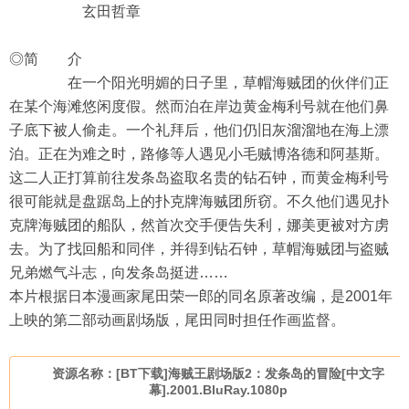
玄田哲章
◎简 介
在一个阳光明媚的日子里，草帽海贼团的伙伴们正
在某个海滩悠闲度假。然而泊在岸边黄金梅利号就在他们鼻
子底下被人偷走。一个礼拜后，他们仍旧灰溜溜地在海上漂
泊。正在为难之时，路修等人遇见小毛贼博洛德和阿基斯。
这二人正打算前往发条岛盗取名贵的钻石钟，而黄金梅利号
很可能就是盘踞岛上的扑克牌海贼团所窃。不久他们遇见扑
克牌海贼团的船队，然首次交手便告失利，娜美更被对方虏
去。为了找回船和同伴，并得到钻石钟，草帽海贼团与盗贼
兄弟燃气斗志，向发条岛挺进……
本片根据日本漫画家尾田荣一郎的同名原著改编，是2001年
上映的第二部动画剧场版，尾田同时担任作画监督。
资源名称：[BT下载]海贼王剧场版2：发条岛的冒险[中文字
幕].2001.BluRay.1080p