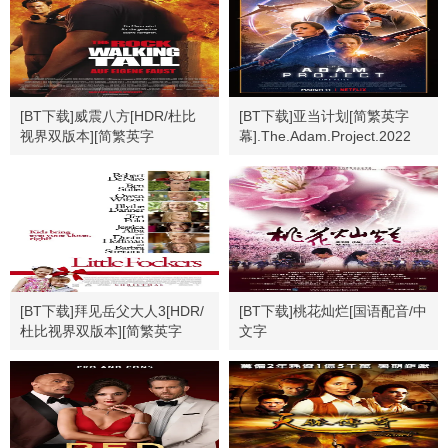
[BT下载]威震八方[HDR/杜比
[BT下载]亚当计划[简繁英字
视界双版本][简繁英字
幕].The.Adam.Project.2022
幕].2004.USA.BluRay.2160p
[BT下载]拜见岳父大人3[HDR/
[BT下载]桃花灿烂[国语配音/中
杜比视界双版本][简繁英字
文字
幕].2010.2160p
幕].Peach.Blossoming.2005.1080