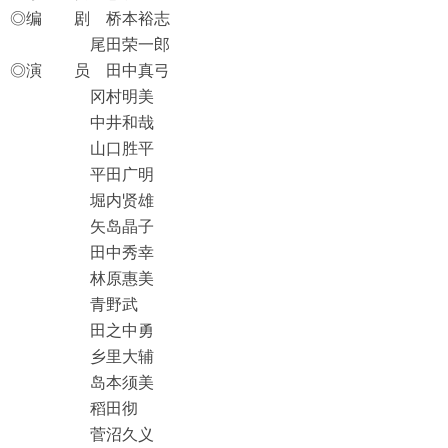
◎编 剧 桥本裕志
尾田荣一郎
◎演 员 田中真弓
冈村明美
中井和哉
山口胜平
平田广明
堀内贤雄
矢岛晶子
田中秀幸
林原惠美
青野武
田之中勇
乡里大辅
岛本须美
稻田彻
菅沼久义