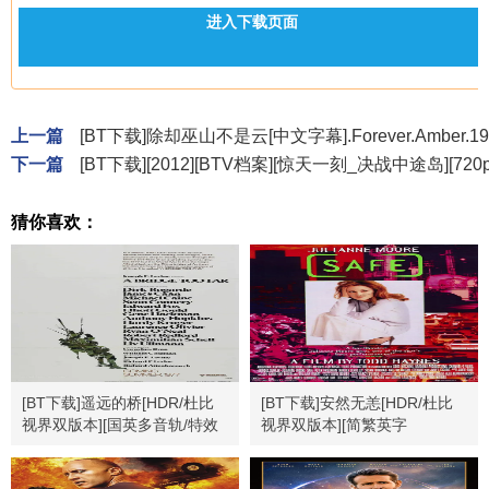
进入下载页面
上一篇
[BT下载]除却巫山不是云[中文字幕].Forever.Amber.1947
下一篇
[BT下载][2012][BTV档案][惊天一刻_决战中途岛][720p.H
猜你喜欢：
[BT下载]遥远的桥[HDR/杜比
[BT下载]安然无恙[HDR/杜比
视界双版本][国英多音轨/特效
视界双版本][简繁英字
中文字幕].1977.BluRay.2160p
幕].Safe.1995.Bluray.2160p