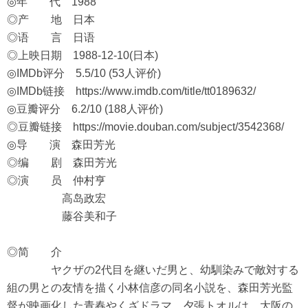
◎年 代 1988
◎产 地 日本
◎语 言 日语
◎上映日期 1988-12-10(日本)
◎IMDb评分 5.5/10 (53人评价)
◎IMDb链接
https://www.imdb.com/title/tt0189632/
◎豆瓣评分 6.2/10 (188人评价)
◎豆瓣链接
https://movie.douban.com/subject/3542368/
◎导 演 森田芳光
◎编 剧 森田芳光
◎演 员 仲村亨
高岛政宏
藤谷美和子
◎简 介
ヤクザの2代目を継いだ男と、幼馴染みで敵対する
組の男との友情を描く小林信彦の同名小説を、森田芳光監
督が映画化した青春やくざドラマ。夕張トオルは、大阪の