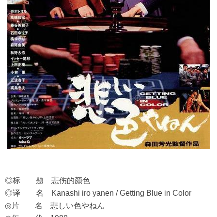
◎标 题 悲伤的颜色
◎译 名 Kanashi iro yanen / Getting Blue in Color
◎片 名 悲しい色やねん