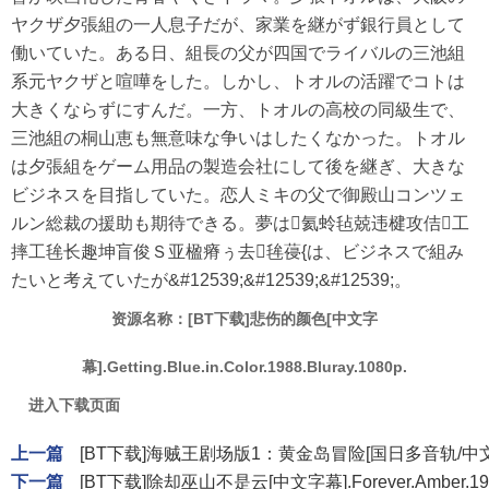
ヤクザ夕張組の一人息子だが、家業を継がず銀行員として
働いていた。ある日、組長の父が四国でライバルの三池組
系元ヤクザと喧嘩をした。しかし、トオルの活躍でコトは
大きくならずにすんだ。一方、トオルの高校の同級生で、
三池組の桐山恵も無意味な争いはしたくなかった。トオル
は夕張組をゲーム用品の製造会社にして後を継ぎ、大きな
ビジネスを目指していた。恋人ミキの父で御殿山コンツェ
ルン総裁の援助も期待できる。夢は氦蛉毡兢违楗攻佶工
摔工毪长趣坤盲俊Ｓ亚楹瘠ぅ去毪葠{は、ビジネスで組み
たいと考えていたが&#12539;&#12539;&#12539;。
资源名称：[BT下载]悲伤的颜色[中文字
幕].Getting.Blue.in.Color.1988.Bluray.1080p.
进入下载页面
上一篇
[BT下载]海贼王剧场版1：黄金岛冒险[国日多音轨/中文字幕].2
下一篇
[BT下载]除却巫山不是云[中文字幕].Forever.Amber.1947