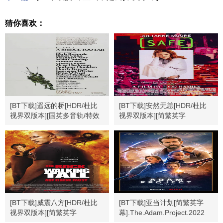
猜你喜欢：
[BT下载]遥远的桥[HDR/杜比
[BT下载]安然无恙[HDR/杜比
视界双版本][国英多音轨/特效
视界双版本][简繁英字
中文字幕].1977.BluRay.2160p
幕].Safe.1995.Bluray.2160p
[BT下载]威震八方[HDR/杜比
[BT下载]亚当计划[简繁英字
视界双版本][简繁英字
幕].The.Adam.Project.2022
幕].2004.USA.BluRay.2160p