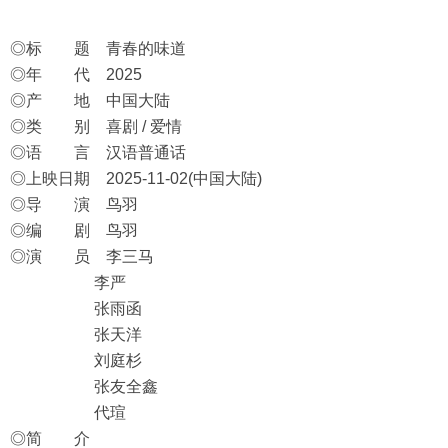
◎标 题 青春的味道
◎年 代 2025
◎产 地 中国大陆
◎类 别 喜剧 / 爱情
◎语 言 汉语普通话
◎上映日期 2025-11-02(中国大陆)
◎导 演 鸟羽
◎编 剧 鸟羽
◎演 员 李三马
李严
张雨函
张天洋
刘庭杉
张友全鑫
代瑄
◎简 介