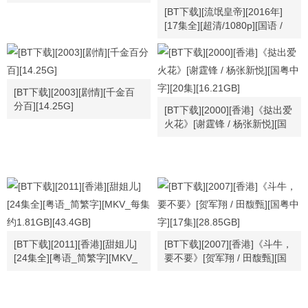
国语中字/视频合集
[BT下载][流氓皇帝][2016年]
[17集全][超清/1080p][国语 /
内封简中软字幕][每集1.44G左
右][马国明 / 周励淇 / 黄智雯 /
袁伟豪 / 程可为 / 古明华]
[MKV][24.56G]
[BT下载][2003][剧情][千金百
分百][14.25G]
[BT下载][2000][香港]《挞出爱
火花》[谢霆锋 / 杨张新悦][国
粤中字][20集][16.21GB]
[BT下载][2011][香港][甜姐儿]
[BT下载][2007][香港]《斗牛，
[24集全][粤语_简繁字][MKV_
要不要》[贺军翔 / 田馥甄][国
每集约1.81GB][43.4GB]
粤中字][17集][28.85GB]