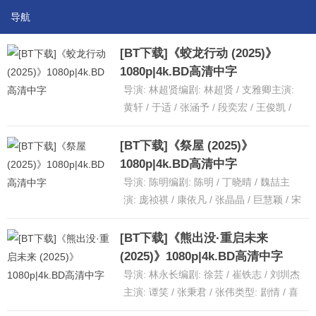
导航
[BT下载]《蛟龙行动 (2025)》
1080p|4k.BD高清中字
导演: 林超贤编剧: 林超贤 / 支雅卿主演:
黄轩 / 于适 / 张涵予 / 段奕宏 / 王俊凯 /
更多...类型: 剧情 / 动作 /......
[详细]
[BT下载]《祭屋 (2025)》
1080p|4k.BD高清中字
导演: 陈明编剧: 陈明 / 丁晓晴 / 魏喆主
演: 庞祯祺 / 康依凡 / 张晶晶 / 巨慧颖 / 宋
飞 / 更多...类型: 惊悚 /......
[详细]
[BT下载]《熊出没·重启未来
(2025)》1080p|4k.BD高清中字
导演: 林永长编剧: 徐芸 / 崔铁志 / 刘圳杰
主演: 谭笑 / 张秉君 / 张伟类型: 剧情 / 喜
剧 / 科幻 / 动画制片国家/地区......
[详细]