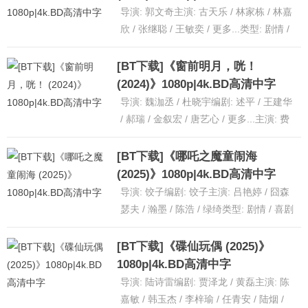
导演: 郭文奇主演: 古天乐 / 林家栋 / 林嘉
欣 / 张继聪 / 王敏奕 / 更多...类型: 剧情 /
犯罪制片国家/地区: 中国香港......
[详细]
[BT下载]《窗前明月，咣！
(2024)》1080p|4k.BD高清中字
导演: 魏泇丞 / 杜晓宇编剧: 述平 / 王建华
/ 郝瑞 / 金叙宏 / 唐艺心 / 更多...主演: 费
翔 / 左凌峰 / 傅菁 /......
[详细]
[BT下载]《哪吒之魔童闹海
(2025)》1080p|4k.BD高清中字
导演: 饺子编剧: 饺子主演: 吕艳婷 / 囧森
瑟夫 / 瀚墨 / 陈浩 / 绿绮类型: 剧情 / 喜剧
/ 动画 / 奇幻制片国家/地区:......
[详细]
[BT下载]《碟仙玩偶 (2025)》
1080p|4k.BD高清中字
导演: 陆诗雷编剧: 贾泽龙 / 黄磊主演: 陈
嘉敏 / 韩玉杰 / 李梓瑜 / 任青安 / 陆烟 /