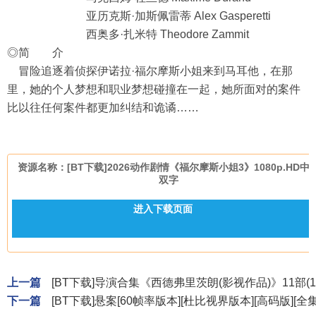
亚历克斯·加斯佩雷蒂 Alex Gasperetti
西奥多·扎米特 Theodore Zammit
◎简 介
冒险追逐着侦探伊诺拉·福尔摩斯小姐来到马耳他，在那
里，她的个人梦想和职业梦想碰撞在一起，她所面对的案件
比以往任何案件都更加纠结和诡谲……
资源名称：[BT下载]2026动作剧情《福尔摩斯小姐3》1080p.HD中
双字
进入下载页面
上一篇
[BT下载]导演合集《西德弗里茨朗(影视作品)》11部(19
下一篇
[BT下载]悬案[60帧率版本][杜比视界版本][高码版][全集]