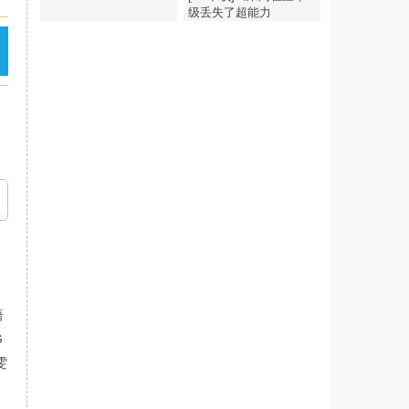
[1080P]
级丢失了超能力
(2023)》1080p|4k.BD高
清中字