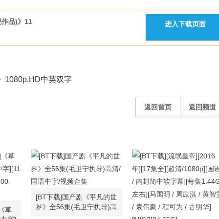
作品)》11
进入下载页面
1080p.HD中英双字
返回首页
返回频道
[BT下载]国产剧《平凡的世
界》全56集(毛卫宁执导)高
]《草
清/国语中字/视频合集