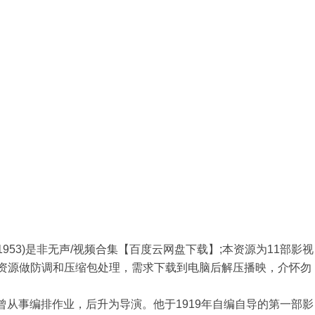
-1953)是非无声/视频合集【百度云网盘下载】;本资源为11部影视
格局,该资源做防调和压缩包处理，需求下载到电脑后解压播映，介怀勿
也曾从事编排作业，后升为导演。他于1919年自编自导的第一部影