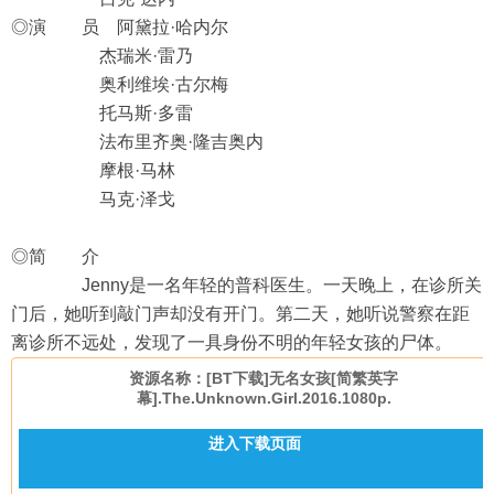
◎演 员 阿黛拉·哈内尔
杰瑞米·雷乃
奥利维埃·古尔梅
托马斯·多雷
法布里齐奥·隆吉奥内
摩根·马林
马克·泽戈
◎简 介
Jenny是一名年轻的普科医生。一天晚上，在诊所关
门后，她听到敲门声却没有开门。第二天，她听说警察在距
离诊所不远处，发现了一具身份不明的年轻女孩的尸体。
资源名称：[BT下载]无名女孩[简繁英字
幕].The.Unknown.Girl.2016.1080p.
进入下载页面