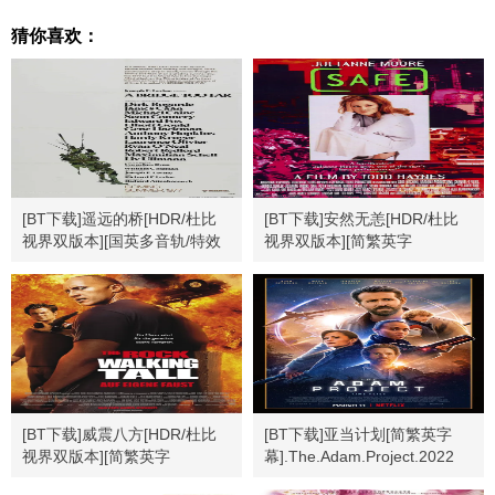
猜你喜欢：
[BT下载]遥远的桥[HDR/杜比
[BT下载]安然无恙[HDR/杜比
视界双版本][国英多音轨/特效
视界双版本][简繁英字
中文字幕].1977.BluRay.2160p
幕].Safe.1995.Bluray.2160p
[BT下载]威震八方[HDR/杜比
[BT下载]亚当计划[简繁英字
视界双版本][简繁英字
幕].The.Adam.Project.2022
幕].2004.USA.BluRay.2160p