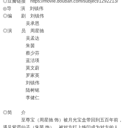
◎豆瓣链接
https://movie.douban.com/subject/1292213/
◎导 演 刘镇伟
◎编 剧 刘镇伟
吴承恩
◎演 员 周星驰
吴孟达
朱茵
蔡少芬
蓝洁瑛
莫文蔚
罗家英
刘镇伟
陆树铭
李健仁
◎简 介
至尊宝（周星驰 饰）被月光宝盒带回到五百年前，
遇见紫霞仙子（朱茵 饰），被对方打上烙印成为对方的人，