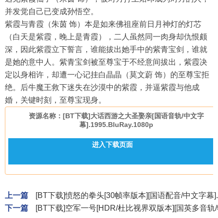
并发觉自己已变成孙悟空。
紫霞与青霞（朱茵 饰）本是如来佛祖座前日月神灯的灯芯
（白天是紫霞，晚上是青霞），二人虽然同一肉身却仇恨颇
深，因此紫霞立下誓言，谁能拔出她手中的紫青宝剑，谁就
是她的意中人。紫青宝剑被至尊宝于不经意间拔出，紫霞决
定以身相许，却遭一心记挂白晶晶（莫文蔚 饰）的至尊宝拒
绝。后牛魔王救下迷失在沙漠中的紫霞，并逼紫霞与他成
婚，关键时刻，至尊宝现身。
资源名称：[BT下载]大话西游之大圣娶亲[国语音轨/中文字
幕].1995.BluRay.1080p
进入下载页面
上一篇
[BT下载]愤怒的拳头[30帧率版本][国语配音/中文字幕].Fury.
下一篇
[BT下载]空军一号[HDR/杜比视界双版本][国英多音轨/特效中