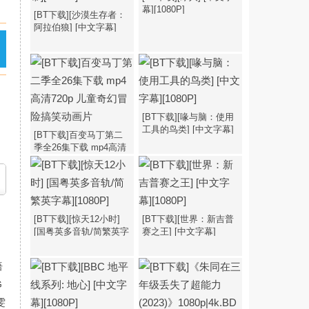
幕][1080P]
[BT下载][沙漠生存者：
阿拉伯狼] [中文字幕]
[1080P]
[BT下载][喙与脑：使用
工具的鸟类] [中文字幕]
[BT下载]百变马丁第二
[1080P]
季全26集下载 mp4高清
720p 儿童奇幻冒险搞笑
动画片
[BT下载][惊天12小时]
[BT下载][世界：新吉普
[国粤英多音轨/简繁英字
赛之王] [中文字幕]
幕][1080P]
[1080P]