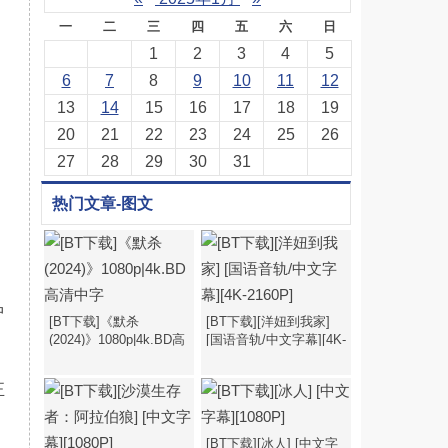
一
二
三
四
五
六
日
1
2
3
4
5
6
7
8
9
10
11
12
13
14
15
16
17
18
19
20
21
22
23
24
25
26
27
28
29
30
31
热门文章-图文
中
[BT下载]《默杀
[BT下载][洋妞到我家]
，
(2024)》1080p|4k.BD高
[国语音轨/中文字幕][4K-
清中字
2160P]
正
[BT下载][冰人] [中文字