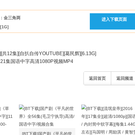
案录：金三角两
进入下载页面
[1G]
][共12集][自扒自传YOUTUBE][葛民辉][6.13G]
21集国语中字高清1080P视频MP4
返回首页
返回频道
[BT下载]国产剧《平凡的世