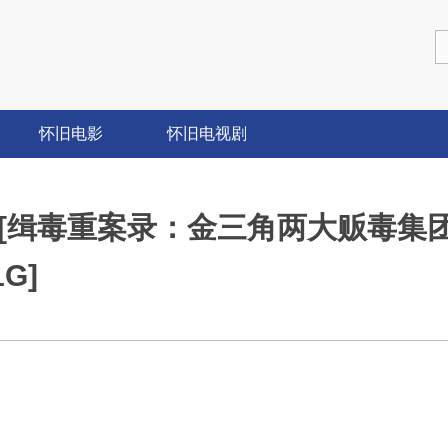
怀旧电影
怀旧电视剧
V档案][缉毒重案录：金三角两大贩毒集
1G]