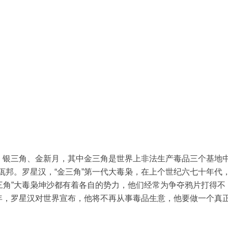
、银三角、金新月，其中金三角是世界上非法生产毒品三个基地
佤邦。罗星汉，“金三角”第一代大毒枭，在上个世纪六七十年代
三角”大毒枭坤沙都有着各自的势力，他们经常为争夺鸦片打得不
8年，罗星汉对世界宣布，他将不再从事毒品生意，他要做一个真